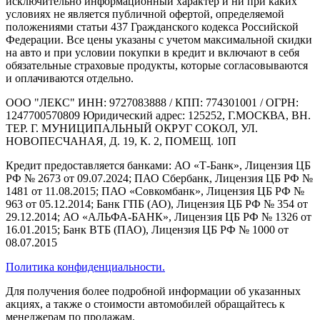
исключительно информационный характер и ни при каких
условиях не является публичной офертой, определяемой
положениями статьи 437 Гражданского кодекса Российской
Федерации. Все цены указаны с учетом максимальной скидки
на авто и при условии покупки в кредит и включают в себя
обязательные страховые продукты, которые согласовываются
и оплачиваются отдельно.
ООО "ЛЕКС" ИНН: 9727083888 / КПП: 774301001 / ОГРН:
1247700570809 Юридический адрес: 125252, Г.МОСКВА, ВН.
ТЕР. Г. МУНИЦИПАЛЬНЫЙ ОКРУГ СОКОЛ, УЛ.
НОВОПЕСЧАНАЯ, Д. 19, К. 2, ПОМЕЩ. 10П
Кредит предоставляется банками: АО «Т-Банк», Лицензия ЦБ
РФ № 2673 от 09.07.2024; ПАО Сбербанк, Лицензия ЦБ РФ №
1481 от 11.08.2015; ПАО «Совкомбанк», Лицензия ЦБ РФ №
963 от 05.12.2014; Банк ГПБ (АО), Лицензия ЦБ РФ № 354 от
29.12.2014; АО «АЛЬФА-БАНК», Лицензия ЦБ РФ № 1326 от
16.01.2015; Банк ВТБ (ПАО), Лицензия ЦБ РФ № 1000 от
08.07.2015
Политика конфиденциальности.
Для получения более подробной информации об указанных
акциях, а также о стоимости автомобилей обращайтесь к
менеджерам по продажам.