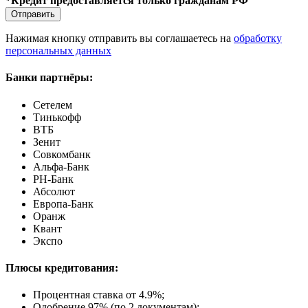
*Кредит предоставляется только гражданам РФ
Отправить
Нажимая кнопку отправить вы соглашаетесь на
обработку
персональных данных
Банки партнёры:
Сетелем
Тинькофф
ВТБ
Зенит
Совкомбанк
Альфа-Банк
РН-Банк
Абсолют
Европа-Банк
Оранж
Квант
Экспо
Плюсы кредитования:
Процентная ставка от
4.9%
;
Одобрение 97% (по 2 документам);