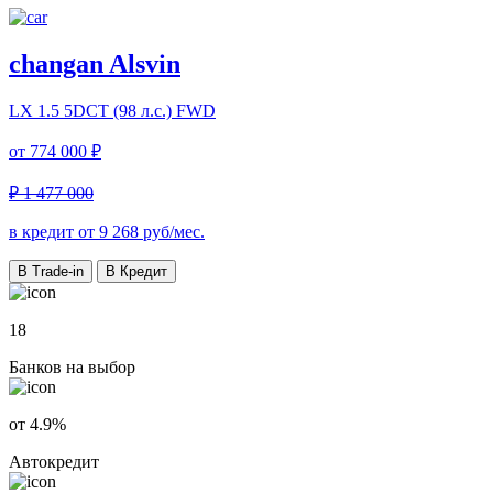
changan Alsvin
LX
1.5 5DCT (98 л.с.) FWD
от
774 000 ₽
₽ 1 477 000
в кредит от
9 268
руб/мес.
В Trade-in
В Кредит
18
Банков на выбор
от 4.9%
Автокредит