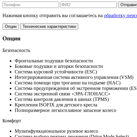
Отправи
Нажимая кнопку отправить вы соглашаетесь на
обработку пер
Опции
Технические характеристики
Опции
Безопасность
Фронтальные подушки безопасности
Боковые подушки и шторки безопасности
Система курсовой устойчивости (ESC)
Интегрированная система активного управления (VSM)
Система помощи при трогании на подъеме (HAC)
Система предупреждения об экстренном торможении (ES
Система экстренной связи «ЭРА-ГЛОНАСС»
Система контроля давления в шинах (TPMS)
Крепления ISOFIX для детского кресла
Полноразмерное легкосплавное запасное колесо
Комфорт
Мультифункциональное рулевое колесо
Система выбора режима движения (Drive Mode Select)