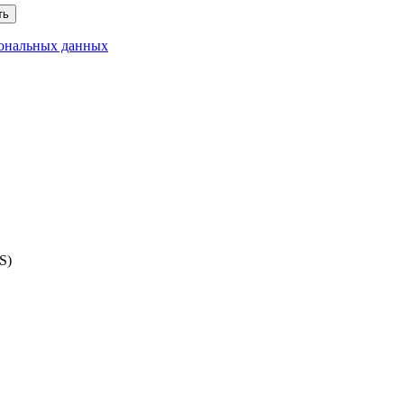
ть
сональных данных
S)