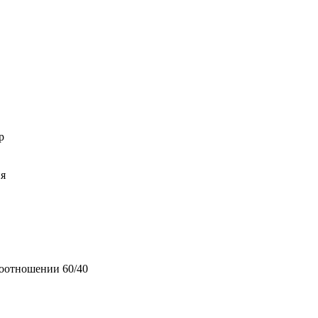
р
ия
соотношении 60/40