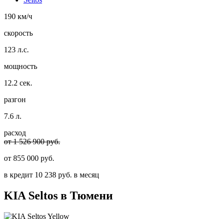
190 км/ч
скорость
123 л.с.
мощность
12.2 сек.
разгон
7.6 л.
расход
от 1 526 900 руб.
от
855 000
руб.
в кредит
10 238
руб. в месяц
KIA
Seltos в Тюмени