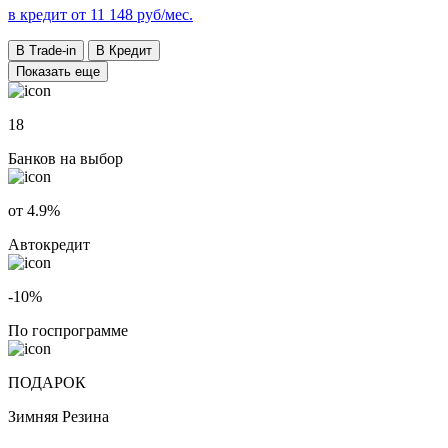
в кредит от
11 148
руб/мес.
В Trade-in
В Кредит
Показать еще
18
Банков на выбор
от 4.9%
Автокредит
-10%
По госпрограмме
ПОДАРОК
Зимняя Резина