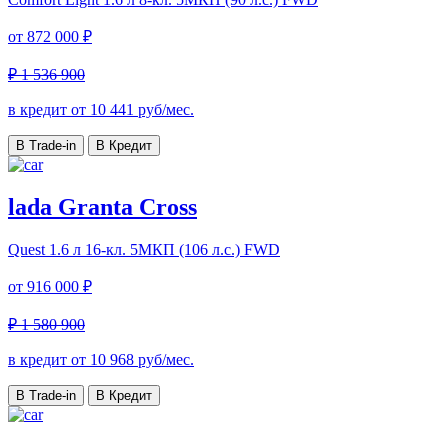
от
872 000 ₽
₽ 1 536 900
в кредит от
10 441
руб/мес.
В Trade-in
В Кредит
lada Granta Cross
Quest
1.6 л 16-кл. 5МКП (106 л.с.) FWD
от
916 000 ₽
₽ 1 580 900
в кредит от
10 968
руб/мес.
В Trade-in
В Кредит