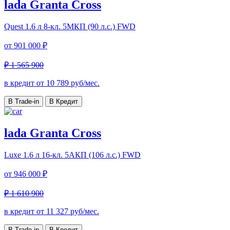
lada Granta Cross
Quest
1.6 л 8-кл. 5МКП (90 л.с.) FWD
от
901 000 ₽
₽ 1 565 900
в кредит от
10 789
руб/мес.
В Trade-in
В Кредит
lada Granta Cross
Luxe
1.6 л 16-кл. 5АКП (106 л.с.) FWD
от
946 000 ₽
₽ 1 610 900
в кредит от
11 327
руб/мес.
В Trade-in
В Кредит