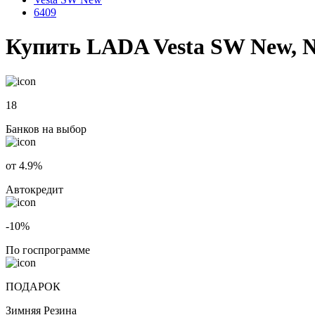
6409
Купить LADA Vesta SW New, 
18
Банков на выбор
от 4.9%
Автокредит
-10%
По госпрограмме
ПОДАРОК
Зимняя Резина