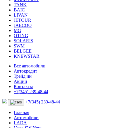
TANK
BAIC
LIVAN
JETOUR
JAECOO
MG
OTING
SOLARIS
SWM
BELGEE
KNEWSTAR
Все автомобили
Автокредит
Трейд ин
Акции
Контакты
+7(345) 239-48-44
+7(345) 239-48-44
Главная
Автомобили
LADA
Vesta SW New