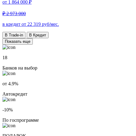
от
1 864 000 ₽
₽ 2 973 000
в кредит от
22 319
руб/мес.
В Trade-in
В Кредит
Показать еще
18
Банков на выбор
от 4.9%
Автокредит
-10%
По госпрограмме
ПОДАРОК